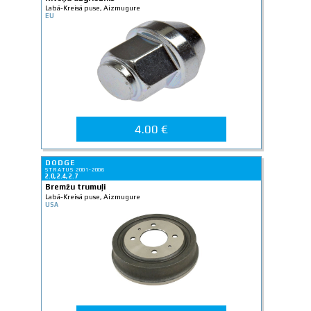
Labā-Kreisā puse, Aizmugure
EU
4.00 €
DODGE
STRATUS 2001-2006
2.0, 2.4, 2.7
Bremžu trumuļi
Labā-Kreisā puse, Aizmugure
USA