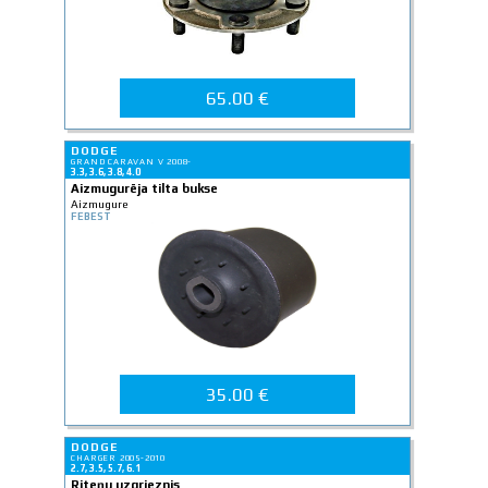
65.00 €
DODGE
GRAND CARAVAN V 2008-
3.3, 3.6, 3.8, 4.0
Aizmugurēja tilta bukse
Aizmugure
FEBEST
35.00 €
DODGE
CHARGER 2005-2010
2.7, 3.5, 5.7, 6.1
Riteņu uzgrieznis