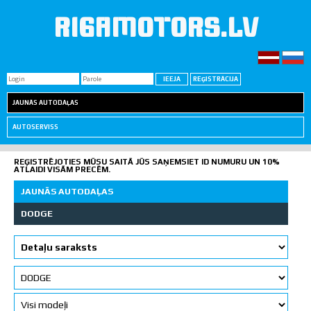
RIGAMOTORS.LV
JAUNĀS AUTODAĻAS
AUTOSERVISS
REĢISTRĒJOTIES MŪSU SAITĀ JŪS SAŅEMSIET ID NUMURU UN 10%
ATLAIDI VISĀM PRECĒM.
JAUNĀS AUTODAĻAS
DODGE