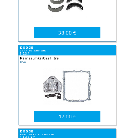
38.00 €
DODGE
STRATUS 2001-2006
2.0, 2.4
Pārnesumkārbas filtrs
USA
17.00 €
DODGE
RAM (PICK-UP) 2002-2008
3.7, 4.7, 5.7