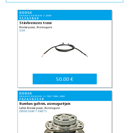
DODGE
GRAND CARAVAN V 2008-
3.3, 3.6, 3.8, 4.0
Stāvbremzes trose
Kreisā puse, Aizmugure
USA
50.00 €
DODGE
GRAND CARAVAN III (GS) 1996-2000
2.0, 2.4, 3.0, 3.3, 3.8
Rumbas gultnis, aizmugurējais
Labā-Kreisā puse, Aizmugure
DRIVESHAFT PARTS