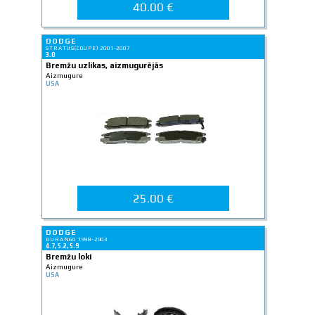
40.00 €
DODGE
STRATUS(COUPE) 2001-2007
3.0
Bremžu uzlikas, aizmugurējās
Aizmugure
USA
25.00 €
DODGE
DURANGO 1998-2003
4.7, 5.2, 5.9
Bremžu loki
Aizmugure
USA