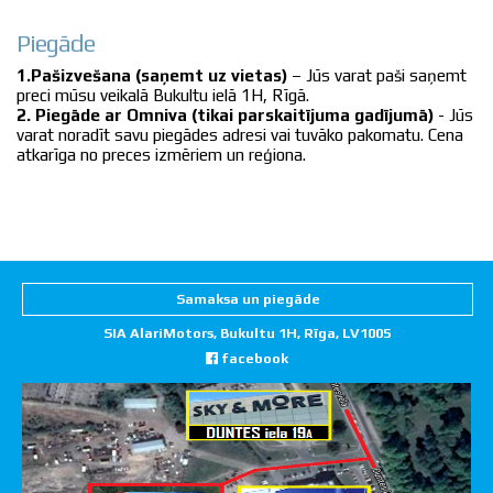
Piegāde
1.Pašizvešana (saņemt uz vietas)
– Jūs varat paši saņemt
preci mūsu veikalā Bukultu ielā 1H, Rīgā.
2. Piegāde ar Omniva (tikai parskaitījuma gadījumā)
- Jūs
varat noradīt savu piegādes adresi vai tuvāko pakomatu. Cena
atkarīga no preces izmēriem un reģiona.
Samaksa un piegāde
SIA AlariMotors, Bukultu 1H, Rīga, LV1005
facebook