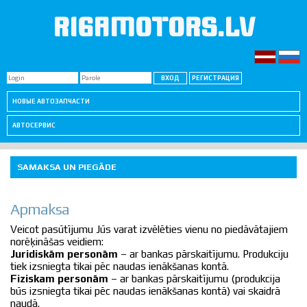
RIGAMOTORS.LV
НОВЫЕ АВТОЗАПЧАСТИ
АВТОСЕРВИС
SAMAKSA UN PIEGĀDE
Apmaksa
Veicot pasūtījumu Jūs varat izvēlēties vienu no piedāvātajiem
norēķināšas veidiem:
Juridiskām personām
– ar bankas pārskaitījumu. Produkciju
tiek izsniegta tikai pēc naudas ienākšanas kontā.
Fiziskam personām
– ar bankas pārskaitījumu (produkcija
būs izsniegta tikai pēc naudas ienākšanas kontā) vai skaidrā
naudā.