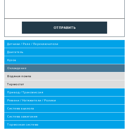
ОТПРАВИТЬ
Датчики / Реле / Переключатели
Двигатель
Кузов
Охлаждение
Водяная помпа
Термостат
Привод / Трансмиссия
Ремени / Натяжители / Ролики
Система выхлопа
Система зажигания
Тормозная система