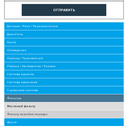
ОТПРАВИТЬ
Датчики / Реле / Переключатели
Двигатель
Кузов
Охлаждение
Привод / Трансмиссия
Ремени / Натяжители / Ролики
Система выхлопа
Система зажигания
Тормозная система
Фильтры
Масляный фильтр
Фильтр коробки передач
Шасси